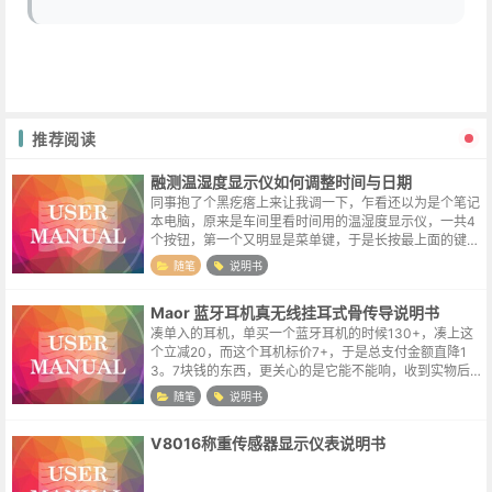
推荐阅读
融测温湿度显示仪如何调整时间与日期
同事抱了个黑疙瘩上来让我调一下，乍看还以为是个笔记
本电脑，原来是车间里看时间用的温湿度显示仪，一共4
个按钮，第一个又明显是菜单键，于是长按最上面的键尝
试调整，结果菜单键是没找错，出来的菜单是一个也看不
随笔
说明书
懂，最后京东找到了宝贝的说明书。对...
Maor 蓝牙耳机真无线挂耳式骨传导说明书
凑单入的耳机，单买一个蓝牙耳机的时候130+，凑上这
个立减20，而这个耳机标价7+，于是总支付金额直降1
3。7块钱的东西，更关心的是它能不能响，收到实物后
其实做工也还行，蓝牙连接顺畅，电量消耗也正常，连续
随笔
说明书
用了2个多小时（非连续播放音乐...
V8016称重传感器显示仪表说明书