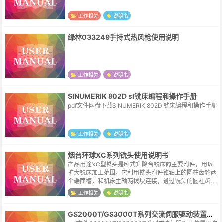
工作相关
说明书
绿林033249手持式热风枪使用说明
工作相关
说明书
SINUMERIK 802D sl铣床编程和操作手册
pdf文件网盘下载SINUMERIK 802D 铣床编程和操作手册
工作相关
说明书
烟台环球XC系列铣头使用说明书
产品用途XC型铣头是卧式升降台铣床的主要附件，用以
扩大铣床加工范围。它利用铣头附件锥轴上的圆柱齿轮两
个端面槽，和机床主轴两拨块连接，通过铣头的圆柱齿
轮、配对螺旋伞齿轮，将机床主轴回转运动传递到铣头主
工作相关
说明书
轴上。XC型铣头分立铣头和万能铣头两...
GS2000T/GS3000T系列交流伺服驱动装置用户手册