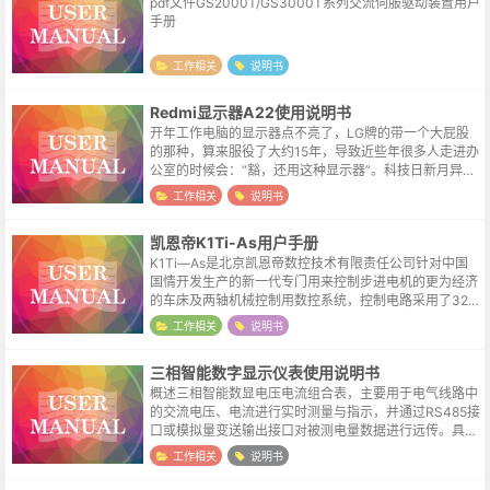
pdf文件GS2000T/GS3000T系列交流伺服驱动装置用户
手册
工作相关
说明书
Redmi显示器A22使用说明书
开年工作电脑的显示器点不亮了，LG牌的带一个大屁股
的那种，算来服役了大约15年，导致近些年很多人走进办
公室的时候会：“豁，还用这种显示器”。科技日新月异，
新品层出不穷，很多东西于博主来说都已性能过剩，特别
工作相关
说明书
工作用的设备，稳定就好。京东看...
凯恩帝K1Ti-As用户手册
K1Ti—As是北京凯恩帝数控技术有限责任公司针对中国
国情开发生产的新一代专门用来控制步进电机的更为经济
的车床及两轴机械控制用数控系统，控制电路采用了32
位高性能微处理器，超大规模定制式集成电路芯片，多层
工作相关
说明书
印刷电路板，显示器采用了7英寸...
三相智能数字显示仪表使用说明书
概述三相智能数显电压电流组合表，主要用于电气线路中
的交流电压、电流进行实时测量与指示，并通过RS485接
口或模拟量变送输出接口对被测电量数据进行远传。具有
测量精度高、稳定性好、长期工作免调校、可通过面板按
工作相关
说明书
键现场设置参数等特点。是原指针...