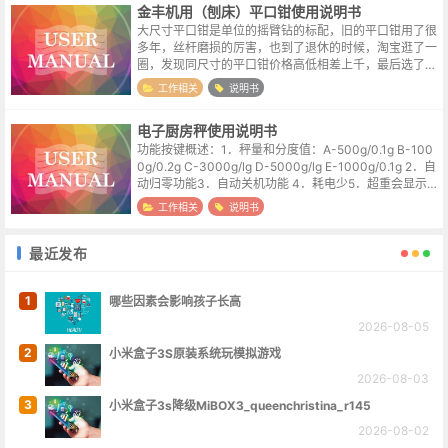
金丰机用（刨床）平口钳使用说明书
大尺寸平口钳是单位的摇臂钻的标配，旧的平口钳用了很
多年，丝杆磨损的厉害，也到了退休的时候，淘宝逛了一
圈，发现同尺寸的平口钳价格高低相差上千，最后选了一
款价格适中的。到货后尺寸合适，强度也不错，毕竟标称
工作相关
说明书
的是机用，摇臂钻的工作扭距自然比不...
电子厨房秤使用说明书
功能按键概述：1．秤量和分度值：A-500g/0.1g B-100
0g/0.2g C-3000g/lg D-5000g/lg E-1000g/0.1g 2．自
动归零功能3．自动关机功能 4．耗电少5．超重会显示
“OLd”6．去皮功能7...
工作相关
说明书
最近发布
1
哪些因素会影响孩子长高
2026-08-05
2
小米盒子3S原装系统玩模拟游戏
2026-08-03
3
小米盒子3s降级MiBOX3_queenchristina_r145
2026-08-02