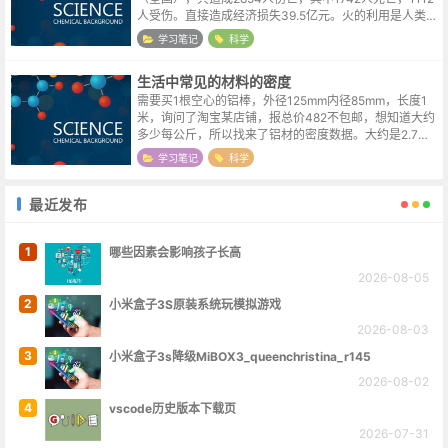
人受伤。直接造成经济损失39.5亿元。火的利用是人类进
步的重要标志。在现代社会中，火也是不可缺少的。火一
学习笔记
科学
旦失去控制，会...
生活中常见的材料的密度
需要买1根空心的铝棒，外径125mm内径85mm，长度1
米，询问了淘宝某店铺，报总价482不包邮，想知道大约
多少每公斤，所以找来了铝材的密度数据。大约是2.7吨
每立方米，比普通的铁材轻了不少。大圆半径换算为0.06
学习笔记
科学
25米，内径半径为0...
最近发布
1
哪些因素会影响孩子长高
2026-08-05
2
小米盒子3S原装系统玩模拟游戏
2026-08-03
3
小米盒子3s降级MiBOX3_queenchristina_r145
2026-08-02
4
vscode历史版本下载页
2026-07-31