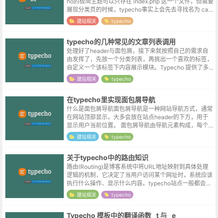
ho的极简主题可以只存在 index.php 这一个文件，但需要
展现分类页的时候，typecho事实上会先去寻找名为 cate
gory.php 的分类页模板，文章页当然也...
建站相关
typecho
typecho的几种常见的文章列表调用
处理好了header与面包屑，接下来就按照自己的需求自
由发挥了，先放一个分类列表，再挑出一个喜欢的标签，
自定义一个该标签下内容展示模块。Typecho 提供了多
种文章循环方式，以下是常用的几种方法：标准文章循环
建站相关
typecho
<?php whi...
在typecho里实现面包屑导航
什么是面包屑导航面包屑导航是一种网站导航方式，通常
在网站顶部显示，大多会放在站点header的下方，用于
显示用户当前位置。 面包屑导航由导航元素构成，每个
元素代表一个网站导航项，各个元素通常包含对应链接，
建站相关
typecho
供用户跳转。面包屑导航示例首页...
关于typecho中的路由知识
路由(Routing)是博客系统中将URL地址映射到具体处理
逻辑的机制，它决定了当用户访问某个网址时，系统应该
执行什么操作、显示什么内容。typecho站点一般都会开
启伪静态，伪静态通过URL重写将"漂亮"的URL映射到实
建站相关
typecho
际的文件路径...
Typecho 模板中的翻译函数 _t 与 _e