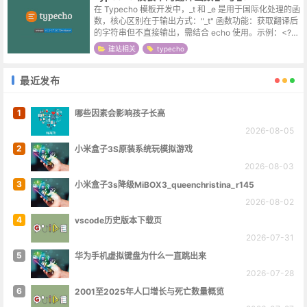
在 Typecho 模板开发中，_t 和 _e 是用于国际化处理的函
数，核心区别在于输出方式："_t" 函数‌‌功能‌：获取翻译后
的字符串但不直接输出，需结合 echo 使用。‌示例‌：<?ph
p echo _t('欢迎语');...
建站相关
typecho
最近发布
1
哪些因素会影响孩子长高
2026-08-05
2
小米盒子3S原装系统玩模拟游戏
2026-08-03
3
小米盒子3s降级MiBOX3_queenchristina_r145
2026-08-02
4
vscode历史版本下载页
2026-07-31
5
华为手机虚拟键盘为什么一直跳出来
2026-07-28
6
2001至2025年人口增长与死亡数量概览