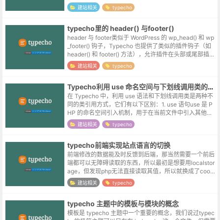
和功能1. 基础元素<title>: 定义文档标题，显示在浏...
建站相关
typecho
typecho里的 header() 与footer()
header 与 footer类似于 WordPress 的 wp_head() 和 wp
_footer() 钩子，Typecho 也提供了类似的插件钩子（如
header() 和 footer() 方法），允许插件在头部或尾部插入
内...
建站相关
typecho
Typecho利用 use 命名空间与下划线调用类的区别
在 Typecho 中，利用 use 语法和下划线调用类是两种不
同的类引用方式，它们有以下区别：1. use 语句use 是 P
HP 的命名空间引入机制，用于在当前文件中引入其他命
名空间的类：use Typecho\Db; use T...
建站相关
typecho
typecho前端实现站点语言的切换
前端修改的数据能及时反馈到后端，那当然需要一个前后
端都可以无障碍读取的东西，所以最初是想要用localstor
age，但发现php无法直接读取其值，所以就换成了cooki
e。前端通过js来设置参数值：document.cookie='...
建站相关
typecho
typecho 主题中的模板与模块的概念
模板是 typecho 主题中一个重要的概念，我们说过typec