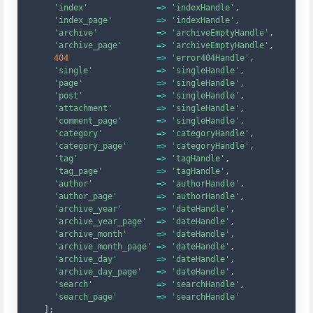
'index'
=>
'indexHandle'
,
'index_page'
=>
'indexHandle'
,
'archive'
=>
'archiveEmptyHandle'
,
'archive_page'
=>
'archiveEmptyHandle'
,
404
=>
'error404Handle'
,
'single'
=>
'singleHandle'
,
'page'
=>
'singleHandle'
,
'post'
=>
'singleHandle'
,
'attachment'
=>
'singleHandle'
,
'comment_page'
=>
'singleHandle'
,
'category'
=>
'categoryHandle'
,
'category_page'
=>
'categoryHandle'
,
'tag'
=>
'tagHandle'
,
'tag_page'
=>
'tagHandle'
,
'author'
=>
'authorHandle'
,
'author_page'
=>
'authorHandle'
,
'archive_year'
=>
'dateHandle'
,
'archive_year_page'
=>
'dateHandle'
,
'archive_month'
=>
'dateHandle'
,
'archive_month_page'
=>
'dateHandle'
,
'archive_day'
=>
'dateHandle'
,
'archive_day_page'
=>
'dateHandle'
,
'search'
=>
'searchHandle'
,
'search_page'
=>
'searchHandle'
]
;