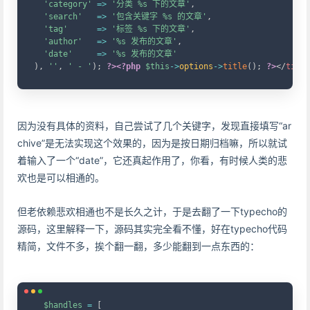
'category'
=>
'分类 %s 下的文章'
,
'search'
=>
'包含关键字 %s 的文章'
,
'tag'
=>
'标签 %s 下的文章'
,
'author'
=>
'%s 发布的文章'
,
'date'
=>
'%s 发布的文章'
)
,
''
,
' - '
)
;
?>
<?php
$this
->
options
->
title
(
)
;
?>
</
title
因为没有具体的资料，自己尝试了几个关键字，发现直接填写“ar
chive”是无法实现这个效果的，因为是按日期归档嘛，所以就试
着输入了一个“date”，它还真起作用了，你看，有时候人类的悲
欢也是可以相通的。
但老依赖悲欢相通也不是长久之计，于是去翻了一下typecho的
源码，这里解释一下，源码其实完全看不懂，好在typecho代码
精简，文件不多，挨个翻一翻，多少能翻到一点东西的：
Copy
$handles
=
[