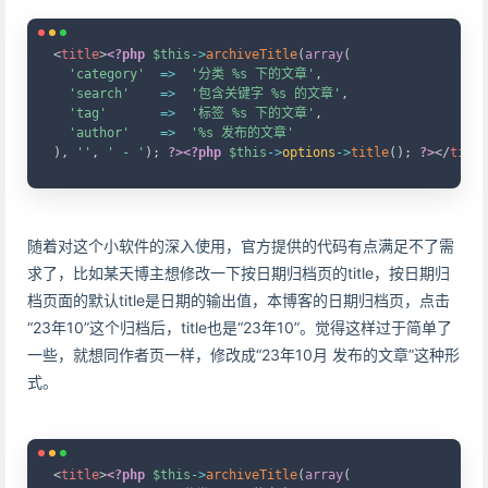
Copy
<
title
>
<?php
$this
->
archiveTitle
(
array
(
'category'
=>
'分类 %s 下的文章'
,
'search'
=>
'包含关键字 %s 的文章'
,
'tag'
=>
'标签 %s 下的文章'
,
'author'
=>
'%s 发布的文章'
)
,
''
,
' - '
)
;
?>
<?php
$this
->
options
->
title
(
)
;
?>
</
title
随着对这个小软件的深入使用，官方提供的代码有点满足不了需
求了，比如某天博主想修改一下按日期归档页的title，按日期归
档页面的默认title是日期的输出值，本博客的日期归档页，点击
“23年10”这个归档后，title也是“23年10”。觉得这样过于简单了
一些，就想同作者页一样，修改成“23年10月 发布的文章”这种形
式。
Copy
<
title
>
<?php
$this
->
archiveTitle
(
array
(