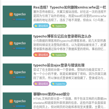
Rss违规？Typecho如何删除xmlns:wfw这一栏
塞外忽传收蓟北，天翼又报站违规。好在这一次的违规不
是因为引用了站外的地址，而是feed栏目里的xmlns:wfw
后面的地址违规了。违反了啥不清楚，但自从《小鸟数
据》网站搬至阿里云之后，日均流量本身已经是个位数，
建站相关
typecho
删除这一行不说无关痛痒吧...
typecho博客忘记后台登录密码怎么办
小鸟数据的博客用的typecho的博客系统，前几天突然遇
到密码错误无法登陆的情况，以为是网站被攻击了，赶紧
登录服务器通过指令修改了数据库里的密码，事后回忆似
乎是自己在公司修改过密码，但忘记在家里更新浏览器自
建站相关
typecho
动保存的密码所导致的 T_T...
typecho前台ajax登录与错误处理
尝试了在主题前台做一个登录框，登陆的功能是实现了，
有一个小小的不便，就是如果输错了密码，因为页面又跳
回了首页，所以弹出式登录框又被隐藏了，登录成功与否
不够明显，二次登录的场合操作也较繁琐，所以想实现前
建站相关
typecho
台以ajax的方式登录。实现aja...
聊聊html里的head部分
HTML文档的部分是一个容器，用于包含文档的元数据(m
etadata)和链接到外部资源的信息，这些内容不会直接显
示在网页上，但对网页的功能和表现至关重要。主要元素