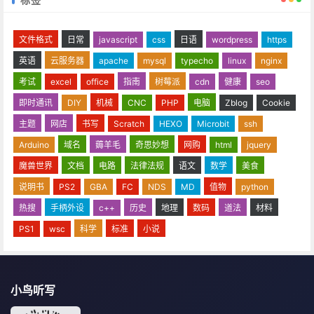
文件格式
日常
javascript
css
日语
wordpress
https
英语
云服务器
apache
mysql
typecho
linux
nginx
考试
excel
office
指南
树莓派
cdn
健康
seo
即时通讯
DIY
机械
CNC
PHP
电脑
Zblog
Cookie
主题
网店
书写
Scratch
HEXO
Microbit
ssh
Arduino
域名
薅羊毛
奇思妙想
网购
html
jquery
魔兽世界
文档
电路
法律法规
语文
数学
美食
说明书
PS2
GBA
FC
NDS
MD
值物
python
热搜
手柄外设
c++
历史
地理
数码
道法
材料
PS1
wsc
科学
标准
小说
小鸟听写