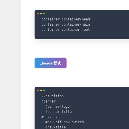
container container-head

container container-main

container container-foot
_header模块
--navgition

#banner

  #banner-logo

  #banner-title

#nav.nav

  #nav-off.nav-switch

  #nav-title
