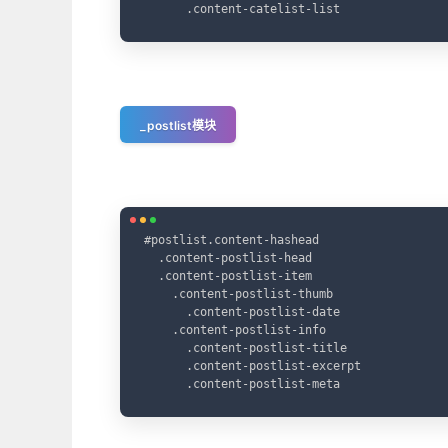
      .content-catelist-list
_postlist模块
#postlist.content-hashead

  .content-postlist-head

  .content-postlist-item

    .content-postlist-thumb

      .content-postlist-date

    .content-postlist-info

      .content-postlist-title

      .content-postlist-excerpt

      .content-postlist-meta