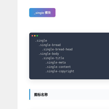
_single 模块
.single

  .single-bread

    .single-bread-head

  .single-body

    .single-title

      .single-meta

      .single-content

      .single-copyright
图标名称