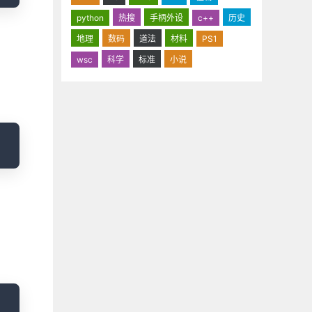
python
热搜
手柄外设
c++
历史
地理
数码
道法
材料
PS1
wsc
科学
标准
小说
opy
opy