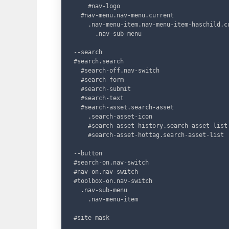
    #nav-logo

  #nav-menu.nav-menu.current

    .nav-menu-item.nav-menu-item-haschild.cu
      .nav-sub-menu  

--search

#search.search

  #search-off.nav-switch

  #search-form

  #search-submit

  #search-text

  #search-asset.search-asset

    .search-asset-icon

    #search-asset-history.search-asset-list

    #search-asset-hottag.search-asset-list

--button

#search-on.nav-switch

#nav-on.nav-switch

#toolbox-on.nav-switch

  .nav-sub-menu

    .nav-menu-item

#site-mask