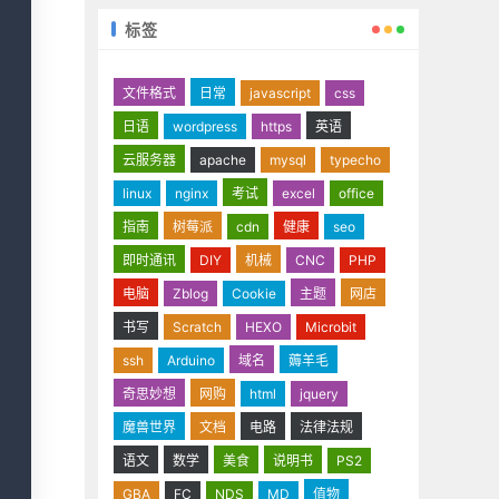
标签
文件格式
日常
javascript
css
日语
wordpress
https
英语
云服务器
apache
mysql
typecho
linux
nginx
考试
excel
office
指南
树莓派
cdn
健康
seo
即时通讯
DIY
机械
CNC
PHP
电脑
Zblog
Cookie
主题
网店
书写
Scratch
HEXO
Microbit
ssh
Arduino
域名
薅羊毛
奇思妙想
网购
html
jquery
魔兽世界
文档
电路
法律法规
语文
数学
美食
说明书
PS2
GBA
FC
NDS
MD
值物