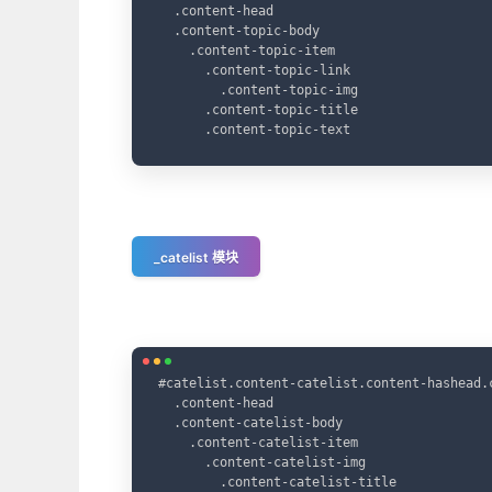
  .content-head

  .content-topic-body

    .content-topic-item

      .content-topic-link

        .content-topic-img

      .content-topic-title

      .content-topic-text
_catelist 模块
#catelist.content-catelist.content-hashead.c
  .content-head

  .content-catelist-body

    .content-catelist-item

      .content-catelist-img

        .content-catelist-title
