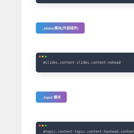
_slides模块(外部插件)
#slides.content-slides.content-nohead
_topic 模块
#topic.content-topic.content-hashead.content