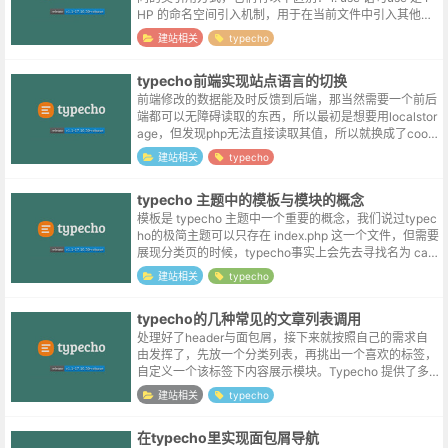
HP 的命名空间引入机制，用于在当前文件中引入其他命
名空间的类：use Typecho\Db; use T...
建站相关
typecho
typecho前端实现站点语言的切换
前端修改的数据能及时反馈到后端，那当然需要一个前后
端都可以无障碍读取的东西，所以最初是想要用localstor
age，但发现php无法直接读取其值，所以就换成了cooki
e。前端通过js来设置参数值：document.cookie='...
建站相关
typecho
typecho 主题中的模板与模块的概念
模板是 typecho 主题中一个重要的概念，我们说过typec
ho的极简主题可以只存在 index.php 这一个文件，但需要
展现分类页的时候，typecho事实上会先去寻找名为 cate
gory.php 的分类页模板，文章页当然也...
建站相关
typecho
typecho的几种常见的文章列表调用
处理好了header与面包屑，接下来就按照自己的需求自
由发挥了，先放一个分类列表，再挑出一个喜欢的标签，
自定义一个该标签下内容展示模块。Typecho 提供了多
种文章循环方式，以下是常用的几种方法：标准文章循环
建站相关
typecho
<?php whi...
在typecho里实现面包屑导航