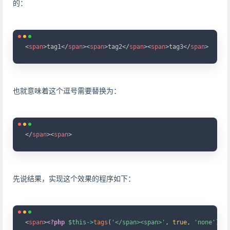
的：
Copy
<
span
>
tag1
</
span
>
<
span
>
tag2
</
span
>
<
span
>
tag3
</
span
>
也就意味着这个逗号需要替换为：
Copy
</
span
>
<
span
>
先说结果，实现这个效果的程序如下：
Copy
<
span
>
<?php
$this
->
tags
(
'</span><span>'
,
true
,
'none'
)
;
?