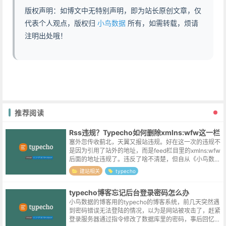
版权声明：如博文中无特别声明，即为站长原创文章，仅
代表个人观点，版权归
小鸟数据
所有，如需转载，烦请
注明出处哦！
推荐阅读
Rss违规？Typecho如何删除xmlns:wfw这一栏
塞外忽传收蓟北，天翼又报站违规。好在这一次的违规不
是因为引用了站外的地址，而是feed栏目里的xmlns:wfw
后面的地址违规了。违反了啥不清楚，但自从《小鸟数
据》网站搬至阿里云之后，日均流量本身已经是个位数，
建站相关
typecho
删除这一行不说无关痛痒吧...
typecho博客忘记后台登录密码怎么办
小鸟数据的博客用的typecho的博客系统，前几天突然遇
到密码错误无法登陆的情况，以为是网站被攻击了，赶紧
登录服务器通过指令修改了数据库里的密码，事后回忆似