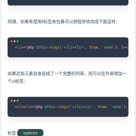
同理，如果希望用li标签来包裹可以把程序修改成下面这样：
Copy
<
li
>
<?php
$this
->
tags
(
'</li><li>'
,
true
,
'none'
)
;
?>
</
li
>
如果这些元素自身组成了一个完整的列表，则可以在外部增加一
个ul标签：
Copy
<
ul
>
<
li
>
<?php
$this
->
tags
(
'</li><li>'
,
true
,
'none'
)
;
?>
<
标签:
typecho