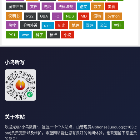
魔兽世界
文档
电路
法律法规
语文
数学
美食
说明书
PS2
GBA
FC
NDS
MD
值物
python
热搜
手柄外设
c++
历史
地理
数码
道法
材料
PS1
wsc
科学
标准
小说
小鸟听写
关于本站
欢迎光临"小鸟数据"，这是一个个人站点，由管理员Alphonse(luoguoqi@163.c
om)负责更新以及维护。希望网站能让您有良好的访问体验，也欢迎留下您宝贵
的意见！