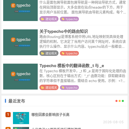
什么是面包屑导航面包屑导航是一种网站导航方式，通常
在网站顶部显示，大多会放在站点header的下方，用于
显示用户当前位置。 面包屑导航由导航元素构成，每个
元素代表一个网站导航项，各个元素通常包含对应链接，
建站相关
typecho
供用户跳转。面包屑导航示例首页...
关于typecho中的路由知识
路由(Routing)是博客系统中将URL地址映射到具体处理
逻辑的机制，它决定了当用户访问某个网址时，系统应该
执行什么操作、显示什么内容。typecho站点一般都会开
启伪静态，伪静态通过URL重写将"漂亮"的URL映射到实
建站相关
typecho
际的文件路径...
Typecho 模板中的翻译函数 _t 与 _e
在 Typecho 模板开发中，_t 和 _e 是用于国际化处理的函
数，核心区别在于输出方式："_t" 函数‌‌功能‌：获取翻译后
的字符串但不直接输出，需结合 echo 使用。‌示例‌：<?ph
p echo _t('欢迎语');...
建站相关
typecho
最近发布
1
哪些因素会影响孩子长高
2026-08-05