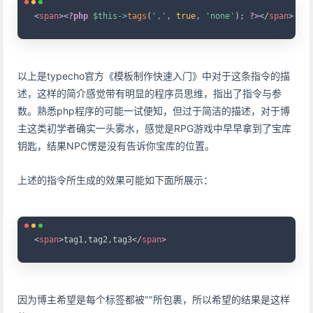
Copy
<
span
>
<?php
$this
->
tags
(
','
,
true
,
'none'
)
;
?>
</
span
>
以上是typecho官方《模板制作快速入门》中对于这条指令的描
述，这样的简介感觉带有明显的程序员思维，指出了指令与参
数。熟悉php程序的可能一试便知，但过于简洁的描述，对于博
主这类初学者确实一头雾水，感觉是RPG游戏中早早拿到了宝库
钥匙，结果NPC愣是没有告诉你宝库的位置。
上述的指令所生成的效果可能如下面所展示：
Copy
<
span
>
tag1,tag2,tag3
</
span
>
因为博主希望是每个标签都被"
"所包裹，所以希望的结果是这样