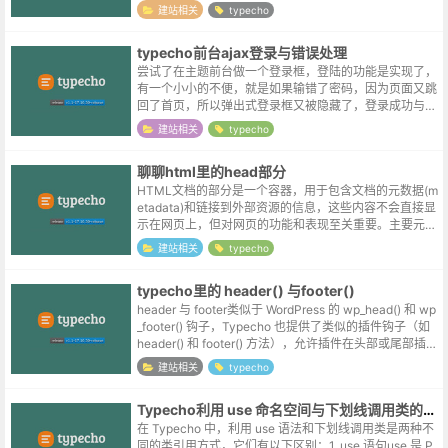
乎是自己在公司修改过密码，但忘记在家里更新浏览器自
建站相关
typecho
动保存的密码所导致的 T_T...
typecho前台ajax登录与错误处理
尝试了在主题前台做一个登录框，登陆的功能是实现了，
有一个小小的不便，就是如果输错了密码，因为页面又跳
回了首页，所以弹出式登录框又被隐藏了，登录成功与否
不够明显，二次登录的场合操作也较繁琐，所以想实现前
建站相关
typecho
台以ajax的方式登录。实现aja...
聊聊html里的head部分
HTML文档的部分是一个容器，用于包含文档的元数据(m
etadata)和链接到外部资源的信息，这些内容不会直接显
示在网页上，但对网页的功能和表现至关重要。主要元素
和功能1. 基础元素<title>: 定义文档标题，显示在浏...
建站相关
typecho
typecho里的 header() 与footer()
header 与 footer类似于 WordPress 的 wp_head() 和 wp
_footer() 钩子，Typecho 也提供了类似的插件钩子（如
header() 和 footer() 方法），允许插件在头部或尾部插入
内...
建站相关
typecho
Typecho利用 use 命名空间与下划线调用类的区别
在 Typecho 中，利用 use 语法和下划线调用类是两种不
同的类引用方式，它们有以下区别：1. use 语句use 是 P